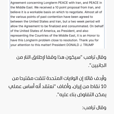
وقال ترامب "سيكون هذا وقفا لإطلاق النار من
الجانبين".
وأردف قائلا إن
الولايات المتحدة
تلقت مقترحا من
10 نقاط من إيران، وأضاف "نعتقد أنه أساس عملي
يمكن التفاوض بناء عليه".
وقال ترامب: