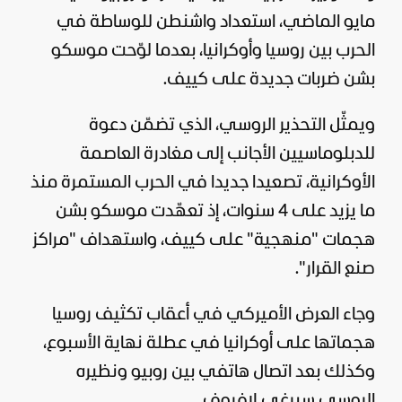
مايو الماضي، استعداد واشنطن للوساطة في
الحرب بين
روسيا
وأوكرانيا، بعدما لوّحت موسكو
بشن ضربات جديدة على كييف.
ويمثّل التحذير الروسي، الذي تضمّن دعوة
للدبلوماسيين الأجانب إلى مغادرة العاصمة
الأوكرانية، تصعيدا جديدا في الحرب المستمرة منذ
ما يزيد على 4 سنوات، إذ تعهّدت موسكو بشن
هجمات "منهجية" على كييف، واستهداف "مراكز
صنع القرار".
وجاء العرض الأميركي في أعقاب تكثيف روسيا
هجماتها على
أوكرانيا
في عطلة نهاية الأسبوع،
وكذلك بعد اتصال هاتفي بين روبيو ونظيره
الروسي سيرغي لافروف.