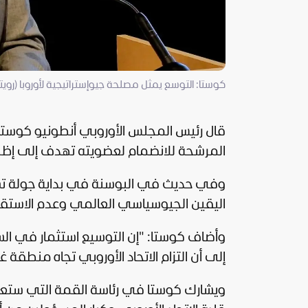
كوستا: التوسع يمثل مصلحة جيوإستراتيجية لأوروبا (رويتر
قال رئيس المجلس الأوروبي أنطونيو كوستا 
المرشحة للانضمام لعضويته تهدف إلى إظها
وفي حديث في البوسنة في بداية جولة تسب
اليقين الجيوسياسي العالمي وعدم الاستقرار
وأضاف كوستا: "إن التوسيع استثمار في السل
إلى أن التزام الاتحاد الأوروبي تجاه منط
ويشارك كوستا في رئاسة القمة التي ستعق