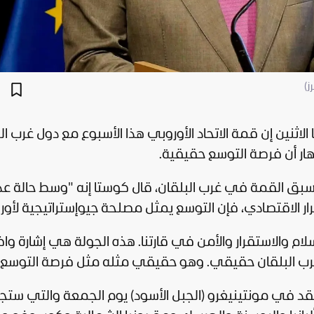
ز)
الاثنين إن قمة
الاتحاد الأوروبي
هذا الأسبوع مع دول غرب ال
ر أن فرصة التوسع حقيقية.
ق القمة في غرب البلقان، قال كوستا إنه "وسط حالة عد
 الاقتصادي، فإن التوسع يمثل مصلحة جيوإستراتيجية لأوروب
ام والاستقرار والأمن في قارتنا. هذه الجولة هي إشارة وا
قة غرب البلقان حقيقي. وهو حقيقي مثله مثل فرصة التوسع.
د في مونتينيغرو (الجبل الأسود) يوم الجمعة والتي ستج