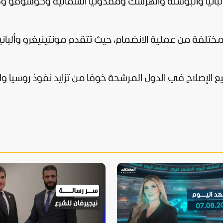
 ألبانيا والبوسنة والهرسك ومقدونيا الشمالية وكوسوفو وص
 الدول الـ6 إلى مرحلة مختلفة من عملية الانضمام، حيث تتقدم مونتينيغرو وألباني
ع الإصلاح في الدول المرشحة خوفا من تزايد نفوذ
روسيا
وا