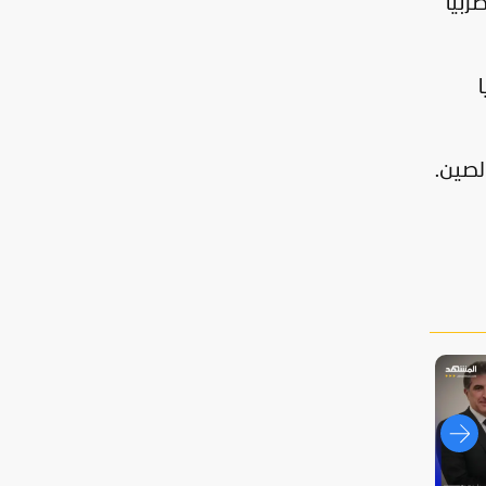
ربيا
ا
لصين.