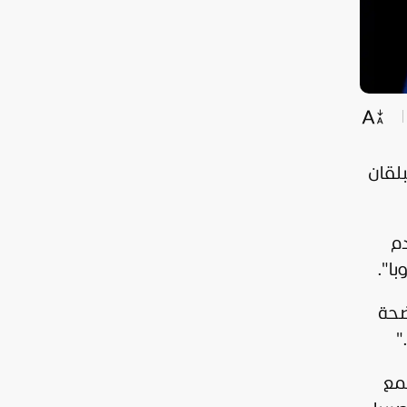
بلقان
م
ا".
ضحة
"
مع