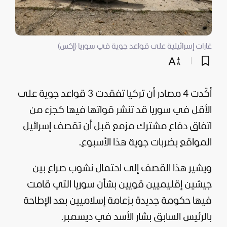
غارات إسرائيلية على قواعد جوية في سوريا (إكس)
أكّدت 4 مصادر أن
تركيا
تفقدت 3 قواعد جوية على
الأقل في
سوريا
قد تنشر قواتها فيها كجزء من
اتفاق دفاع مشترك مزمع قبل أن تقصف
إسرائيل
المواقع بضربات جوية هذا الأسبوع.
ويشير هذا القصف إلى احتمال نشوب صراع بين
جيشين إقليميين قويين بشأن سوريا التي قامت
فيها حكومة جديدة بزعامة إسلاميين بعد الإطاحة
بالرئيس السابق
بشار الأسد
في ديسمبر.