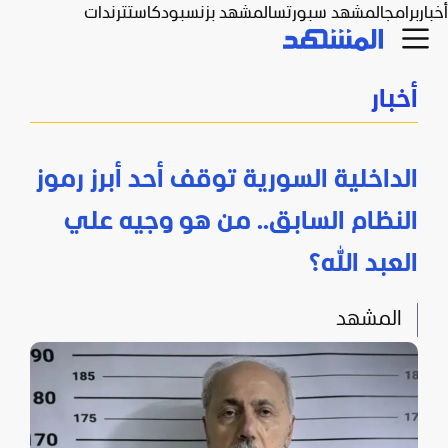
أخبار
برامج
المشهد سبورتس
المشهد بزنس
بودكاست
ترندات
أخبار
الداخلية السورية توقف أحد أبرز رموز
النظام السابق.. من هو وجيه علي
العبد الله؟
المشهد