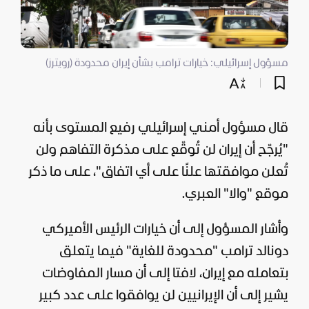
مسؤول إسرائيلي: خيارات ترامب بشأن إيران محدودة (رويترز)
قال مسؤول أمني إسرائيلي رفيع المستوى بأنه
"يُرجّح أن
إيران
لن تُوقّع على مذكرة التفاهم ولن
تُعلن موافقتها علنًا على أي اتفاق"، على ما ذكر
موقع "والا" العبري.
وأشار المسؤول إلى أن خيارات الرئيس الأميركي
دونالد ترامب
"محدودة للغاية" فيما يتعلق
بتعامله مع إيران، لافتا إلى أن مسار المفاوضات
يشير إلى أن الإيرانيين لن يوافقوا على عدد كبير