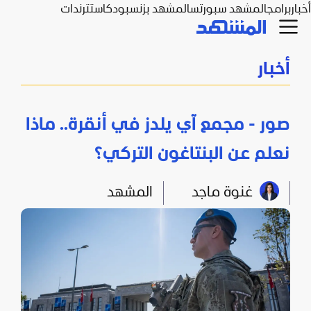
أخبار
برامج
المشهد سبورتس
المشهد بزنس
بودكاست
ترندات
أخبار
صور - مجمع آي يلدز في أنقرة.. ماذا
نعلم عن البنتاغون التركي؟
غنوة ماجد
المشهد