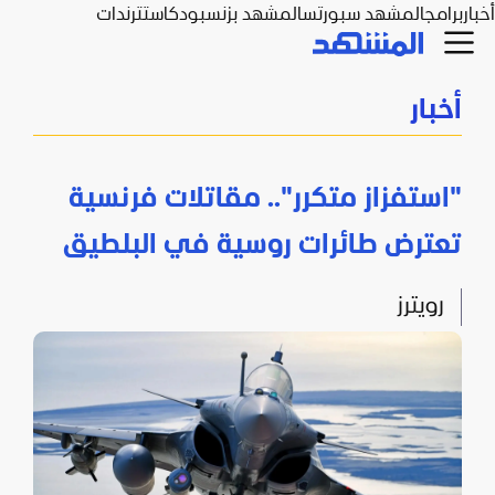
أخبار
برامج
المشهد سبورتس
المشهد بزنس
بودكاست
ترندات
أخبار
"استفزاز متكرر".. مقاتلات فرنسية
تعترض طائرات روسية في البلطيق
رويترز