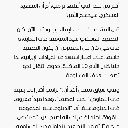
أكبر من تلك التي أعلنها ترامب، أم أن التصعيد
العسكري سيحسم الأمر؟
قال المتحدث:" منذ بداية الحرب وحتى الآن، كان
التصعيد العسكري سيد الموقف في البداية، و
في حين كان من المفترض أن يكون التصعيد
حاسمًا، على اعتبار استهداف القيادات الإيرانية، بدا
جليا خلال الأيام 10 الماضية، حدوث انتقال نحو
تصعيد بهدف المساومة".
وفي سياق متصل أكد أن:" ترامب أشار إلى رغبته
في التفاوض "تحت القصف"، وهذا مبدأ معروف
في الدبلوماسية، أي "الدبلوماسية المدعومة
بالقوة"، لكنه لفت إلى أنه أصبح الآن يتحدث عن
مرحلة ثالثة من التصعيد، تتجاوز مجرد المساومة.