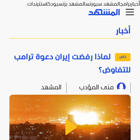
أخبار
برامج
المشهد سبورتس
المشهد بزنس
بودكاست
ترندات
أخبار
لماذا رفضت إيران دعوة ترامب
للتفاوض؟
منى المؤدب
المشهد