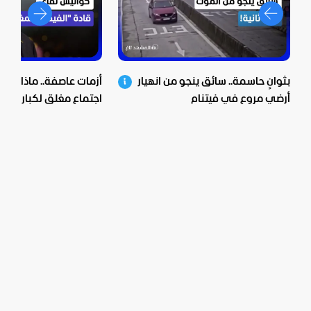
بثوانٍ حاسمة.. سائق ينجو من انهيار
أزمات عاصفة.. ماذا خف
أرضي مروع في فيتنام
اجتماع مغلق لكبار قادة 
بالمغرب؟