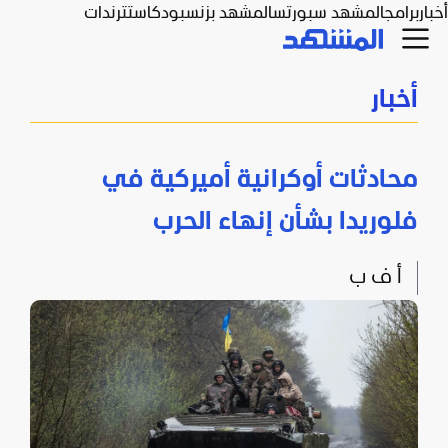
أخبار
برامج
المشهد سبورتس
المشهد بزنس
بودكاست
ترندات
أخبار
محادثات أوكرانية أميركية في
فلوريدا بشأن إنهاء الحرب
أ ف ب