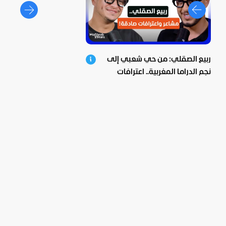
ربيع الصقلي: من حي شعبي إلى
نجم الدراما المغربية.. اعترافات
صادمة ومؤثرة!