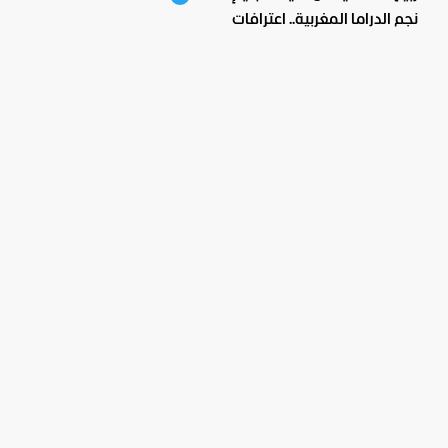
نجم الدراما المغربية.. اعترافات
صادمة ومؤثرة!