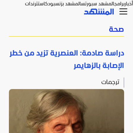
أخبار
برامج
المشهد سبورتس
المشهد بزنس
بودكاست
ترندات
صحة
دراسة صادمة: العنصرية تزيد من خطر
الإصابة بالزهايمر
ترجمات