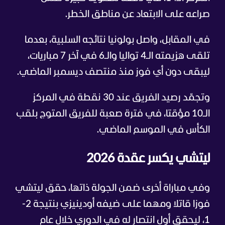
صراعه على الابتعاد عن مناطق الخطر.
في المقابل، واصل بولونيا نتائجه السلبية، بعدما
تلقى هزيمته الـ4 تواليا والـ6 في آخر 7 مباريات،
ليبقى دون أي فوز منذ منتصف ديسمبر الماضي.
وتجمّد رصيد الفريق عند 30 نقطة في المركز
الـ10 مؤقتا، في فترة صعبة للفريق المتوج بلقب
الكأس في الموسم الماضي.
ليتشي يكسر عقدة 2026
وفي مباراة أخرى ضمن الجولة ذاتها، حقق ليتشي
فوزا قاتلا ومهما على ضيفه أودينيزي بنتيجة 2-
1، ليحقق أول انتصار له في الدوري خلال عام