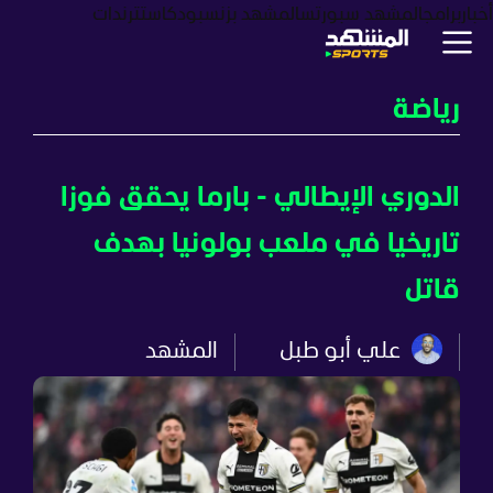
أخبار
برامج
المشهد سبورتس
المشهد بزنس
بودكاست
ترندات
رياضة
الدوري الإيطالي - بارما يحقق فوزا
تاريخيا في ملعب بولونيا بهدف
قاتل
علي أبو طبل
المشهد