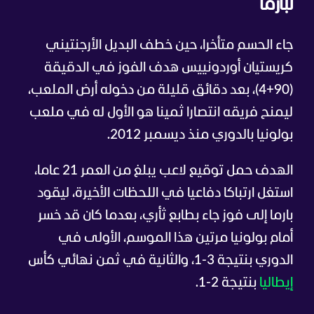
لبارما
جاء الحسم متأخرا، حين خطف البديل الأرجنتيني
كريستيان أوردونييس هدف الفوز في الدقيقة
(90+4)، بعد دقائق قليلة من دخوله أرض الملعب،
ليمنح فريقه انتصارا ثمينا هو الأول له في ملعب
بولونيا بالدوري منذ ديسمبر 2012.
الهدف حمل توقيع لاعب يبلغ من العمر 21 عاما،
استغل ارتباكا دفاعيا في اللحظات الأخيرة، ليقود
بارما إلى فوز جاء بطابع ثأري، بعدما كان قد خسر
أمام بولونيا مرتين هذا الموسم، الأولى في
الدوري بنتيجة 3-1، والثانية في ثمن نهائي كأس
إيطاليا
بنتيجة 2-1.