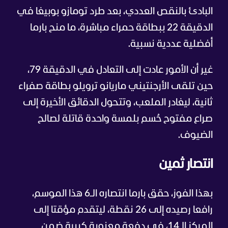
البادئ بالنقص العددي، بعد طرد تومازو بوبيغا في
الدقيقة 22 ببطاقة حمراء مباشرة، ما منح بارما
أفضلية عددية نسبية.
غير أن الأمور عادت إلى التعادل في الدقيقة 79،
حين تلقى الأرجنتيني ماريانو ترويلو بطاقة صفراء
ثانية، ليغادر الملعب، وتتحول الدقائق الأخيرة إلى
صراع مفتوح حُسم بلمسة واحدة قاتلة لصالح
الضيوف.
انتصار ثمين
بهذا الفوز، حقق بارما انتصاره الـ6 هذا الموسم،
رافعا رصيده إلى 26 نقطة، ليتقدم مؤقتا إلى
المركز الـ14، في دفعة معنوية كبيرة ضمن