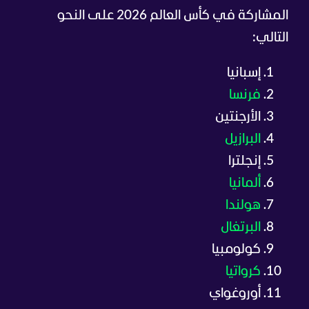
المشاركة في كأس العالم 2026 على النحو
التالي:
إسبانيا
فرنسا
الأرجنتين
البرازيل
إنجلترا
ألمانيا
هولندا
البرتغال
كولومبيا
كرواتيا
أوروغواي