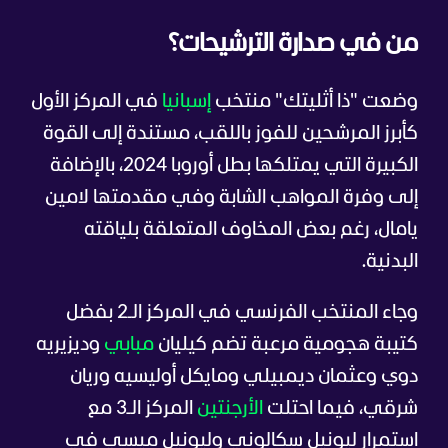
من في صدارة الترشيحات؟
وضعت "ذا أثليتك" منتخب
إسبانيا
في المركز الأول
كأبرز المرشحين للفوز باللقب، مستندة إلى القوة
الكبيرة التي يمتلكها بطل أوروبا 2024، بالإضافة
إلى وفرة المواهب الشابة وفي مقدمتها لامين
يامال، رغم بعض المخاوف المتعلقة بلياقته
البدنية.
وجاء المنتخب الفرنسي في المركز الـ2 بفضل
كتيبة هجومية مرعبة تضم كيليان
مبابي
وديزيريه
دوي وعثمان ديمبيلي ومايكل أوليسيه وريان
شرقي، فيما احتلت
الأرجنتين
المركز الـ3 مع
استمرار ليونيل سكالوني وليونيل ميسي في