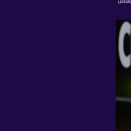
 إجمالي بلغ 588 ألف دولار، يشمل