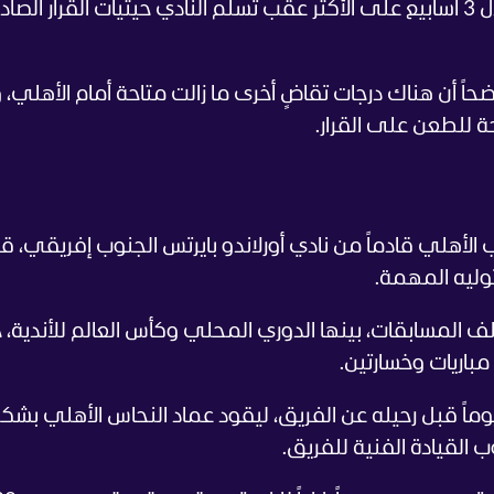
وأضاف: "سيتم الانتهاء من هذه الخطوة خلال 3 أسابيع على الأكثر عقب تسلم النادي حيثيات القرار الصاد
ضحاً أن هناك درجات تقاضٍ أخرى ما زالت متاحة أمام الأهلي، 
حة للطعن على القرار.
الأهلي قادماً من نادي أورلاندو بايرتس الجنوب إفريقي، ق
 7 مباريات في مختلف المسابقات، بينها الدوري المحلي وكأس العالم للأندي
ستمرت تجربة المدرب الإسباني لمدة 94 يوماً قبل رحيله عن الفريق، ليقود عماد النحاس الأهلي بش
القيادة الفنية للفريق.