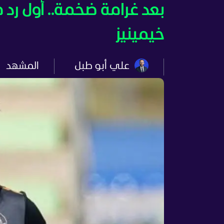
بعد غرامة ضخمة.. أول ر
خيمينيز
علي أبو طبل
المشهد