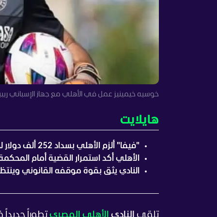
خوسيه خيمينيز عمل في الأهلي مع جهاز الإسباني ريب
هايلايت
"فيفا" ألزم الأهلي بسداد 252 ألف دولار لخيمينيز.
الأهلي أكد استمرار القضية أمام المحكمة ا
النادي يثق بقوة موقفه القانوني وينتظر 
تلقى
النادي
الأهلي المصري
تطوراً جديداً