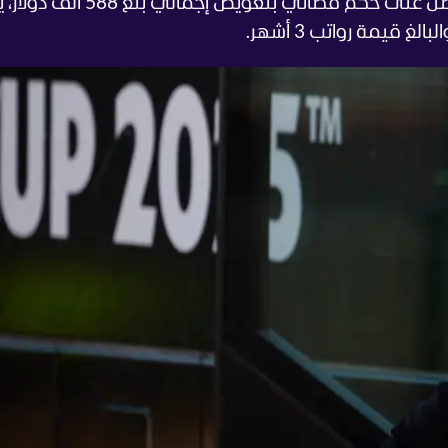
للمدرب الإسباني خوسيه ريبيرو نفسه أن حصل على حكم قضائي بتعويض
قيمة رواتب 3 أشهر.