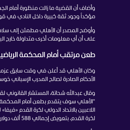
مؤكداً وجود ثقة كبيرة داخل النادي في ق
وأوضح المصدر أن الأهلي مطمئن إلى سلامة
على أن أي معلومات أخرى متداولة خارج البي
طعن مرتقب أمام المحكمة الرياضية 
وكان الأهلي قد أعلن في وقت سابق عزمه 
الأحكام الصادرة لصالح المدرب الإسباني خوسي
وقال عبدالله شحاتة، المستشار القانوني ل
"الأهلي سوف يتقدم بطعن أمام المحكمة ال
اللاعبين بالاتحاد الدولي لكرة القدم «فيفا»
لكرة القدم، بتعويض إجمالي 588 ألف دولار شاملة الشرط الجزائي المنصوص عليه في العقد 3 أشهر".