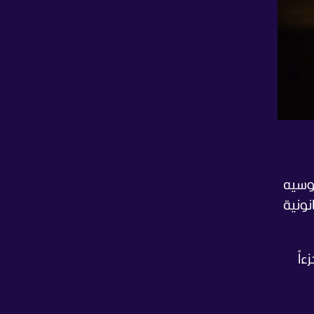
وسيه
نونية
اً