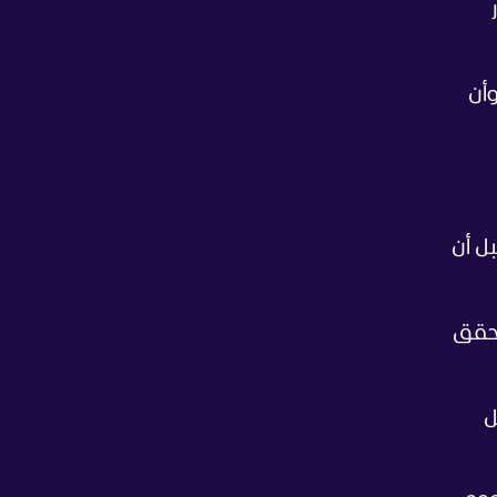
ر
وأن
بل أن
ة، حقق
كل