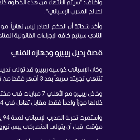
لصالح المدرب الإسباني".
وأكد شحاتة أن الحكم الصادر ليس نهائياً، مو
النادي سيتبع كافة الإجراءات القانونية المتا
قصة رحيل ريبيرو وجهازه الفني
وكان الإسباني خوسيه ريبيرو قد تولى تدريب 
تنتهي تجربته سريعاً بعد 3 أشهر فقط من توليه المهمة.
وخاض ريبيرو مع الأهلي
خلالها فوزاً واحداً فقط، مقابل تعادل في 4 مباريات وخسارتين.
وا
مؤقت، قبل أن يتولى الدنماركي ييس توروب 