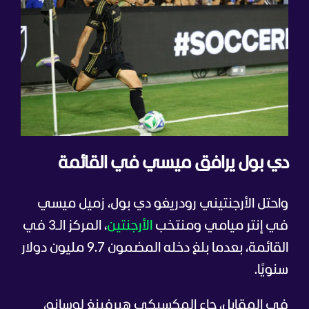
دي بول يرافق ميسي في القائمة
واحتل الأرجنتيني رودريغو دي بول، زميل ميسي
في إنتر ميامي ومنتخب
الأرجنتين
، المركز الـ3 في
القائمة، بعدما بلغ دخله المضمون 9.7 مليون دولار
سنويًا.
في المقابل، جاء المكسيكي هيرفينغ لوسانو،