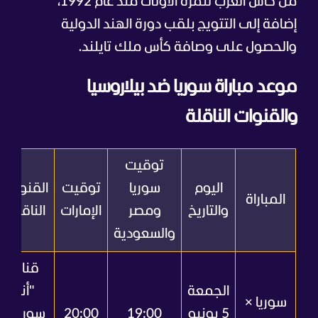
من كأس العرب للمرة الأولى منذ عام 1992،
إضافة إلى التتويج بلقب دورة الهند الدولية
والحصول على وصافة كأس ملك تايلند.
موعد مباراة سوريا ضد بيلاروسيا
والقنوات الناقلة
توقيت
اليوم
سوريا
توقيت
القنوات
المباراة
والتاريخ
ومصر
الإمارات
الناقلة
والسعودية
قناة
الجمعة
"أنا
سوريا ×
5 يونيو
19:00
20:00
سوريا"