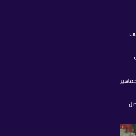
تي
جماهير
صل