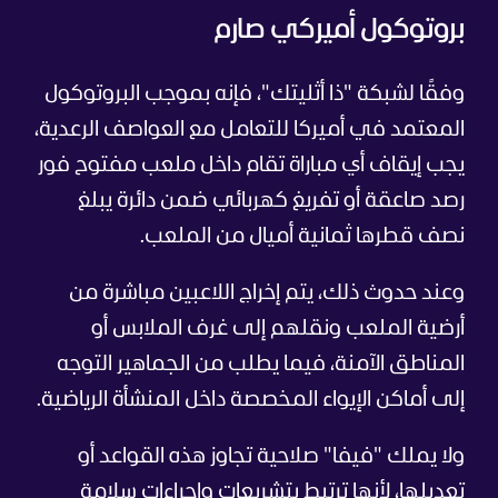
بروتوكول أميركي صارم
وفقًا لشبكة "ذا أثليتك"، فإنه بموجب البروتوكول
المعتمد في أميركا للتعامل مع العواصف الرعدية،
يجب إيقاف أي مباراة تقام داخل ملعب مفتوح فور
رصد صاعقة أو تفريغ كهربائي ضمن دائرة يبلغ
نصف قطرها ثمانية أميال من الملعب.
وعند حدوث ذلك، يتم إخراج اللاعبين مباشرة من
أرضية الملعب ونقلهم إلى غرف الملابس أو
المناطق الآمنة، فيما يطلب من الجماهير التوجه
إلى أماكن الإيواء المخصصة داخل المنشأة الرياضية.
ولا يملك "فيفا" صلاحية تجاوز هذه القواعد أو
تعديلها، لأنها ترتبط بتشريعات وإجراءات سلامة