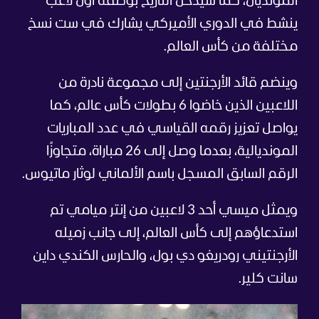
المونديال، كما سيدخل التاريخ بوصفه أول لاعب
ينشط في الدوري الأميركي يشارك في ست نسخ
مختلفة من كأس العالم.
وينضم قائد الأرجنتين إلى مجموعة نادرة من
اللاعبين الذين خاضوا 6 بطولات كأس عالم، كما
يواصل تعزيز رقمه القياسي في عدد المباريات
المونديالية، بعدما وصل إلى 26 مباراة، متجاوزًا
الرقم السابق المسجل باسم الألماني لوثار ماتيوس.
ويمثل ميسي أحد 3 لاعبين من إنتر ميامي تم
استدعاؤهم إلى كأس العالم، إلى جانب زميله
الأرجنتيني رودريغو دي بول، والحارس الكندي داين
سانت كلير.