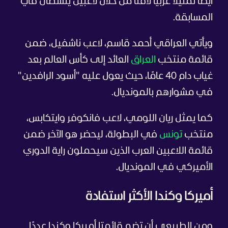
أيضًا تمثيلًا عربيًا لافتًا من خلال لاعبين ينشطان في
المسابقة.
ويأتي العراقي أحمد قاسم، لاعب ناشفيل، ضمن
قائمة منتخب
العراق
العائد إلى كأس العالم بعد
غياب دام 40 عامًا، حيث يعول عليه "أسود الرافدين"
في مشوارهم بالمونديال.
كما يمثل ريان اللومي، لاعب فانكوفر وايتكابس،
منتخب
تونس
في البطولة، ليحضر هو الآخر ضمن
قائمة اللاعبين العرب الذين سيحملون راية الدوري
الأميركي في المونديال.
أميركا وكندا الأكثر استفادة
ومن الطبيعي أن تضم قائمتا أميركا وكندا عددًا