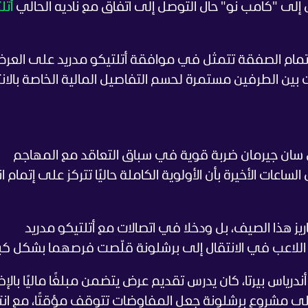
 إلى "كامب نو" حال التوصل إلى اتفاق مع ناديه الحالي
أتل
م إتمام الصفقة تتمثل في موافقة أتلتيكو مدريد على العر
 بين الطرفين مستمرة لحسم التفاصيل المالية الخاصة بالانت
سان جيرمان ضربة قوية في سباق التعاقد مع المهاجم
لساعات الأخيرة بأن الأولوية الكاملة حاليًا تتركز على إتمام ان
لفاريز هذا الصيف، بل ودخلا في اتصالات مع أتلتيكو مدريد
ة اللاعب في الانتقال إلى برشلونة قلّصت فرصهما بشكل كبي
 أندرياس بيرتا، كان يدرس تقديم عرض يتضمن مبلغًا ماليًا بالإ
يز على مشروع برشلونة جعل المفاوضات تتوقف مؤقتًا، مع انت