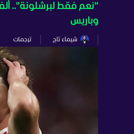
"نعم فقط لبرشلونة".. أل
وباريس
شيماء تاج
ترجمات