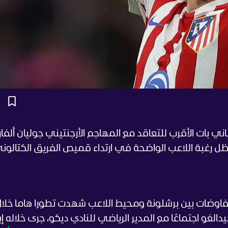
اني بات الأقرب للتعاقد مع المهاجم الأرجنتيني جوليان ألفاري
 ظل رغبة اللاعب الواضحة في ارتداء قميص الفريق الكتالون
ورده موقع TEAMtalk، فإن المفاوضات بين برشلونة ومحيط اللاعب شهدت تطورا هاما خلا
الغو اجتماعًا مع المدير الرياضي للنادي ديكو، جرى خلاله إب