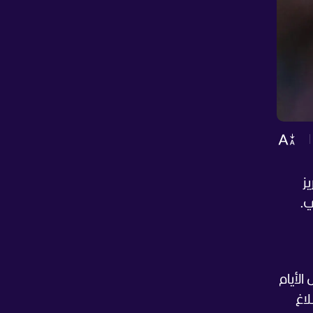
ز
ي.
ل الأيام
لاغ