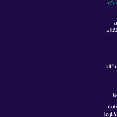
تيكو
ض
قال.
تقاله
ر.
ضافة
ظار ما