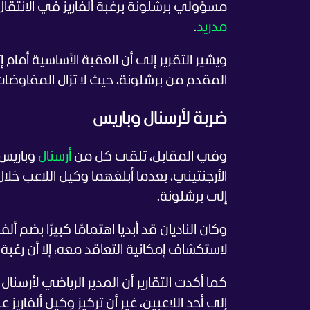
مسؤولي برشلونة برغبة ألفاريز في الانتقال
مدريد
.
ويشير التقرير إلى أن العقبة الأساسية أما
المقدم من برشلونة، حيث لا تزال المفاوضات
ضربة لأرسنال وباريس
وفي المقابل، تلقى كل من
أرسنال
وباريس 
الأرجنتيني، بعدما أبلغهما وكيل اللاعب خلال ا
إلى برشلونة.
وكان الناديان قد أبديا اهتمامًا كبيرًا بضم أ
لاستكشاف إمكانية التعاقد معه، إلا أن رغب
كما أكدت التقارير أن المدير الرياضي لأرسنال
إلى أحد اللاعبين، غير أن تركيز وكيل ألفار