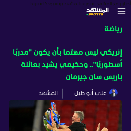
أخبار
برامج
المشهد سبورتس
المشهد بزنس
بودكاست
ترندات
رياضة
إنريكي ليس مهتما بأن يكون "مدربًا
أسطوريًا".. وحكيمي يشيد بعائلة
باريس سان جيرمان
علي أبو طبل
المشهد