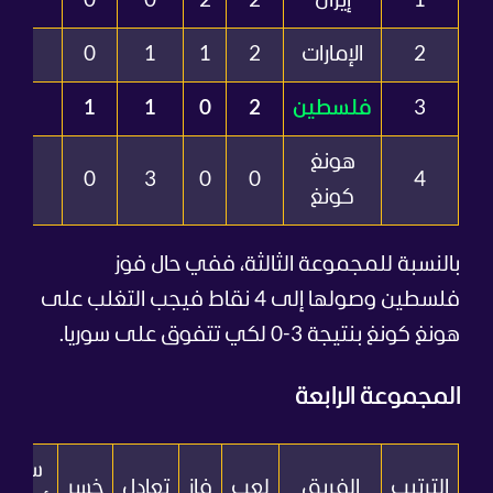
1
إيران
2
2
0
0
5
2
الإمارات
2
1
1
0
4
3
فلسطين
2
0
1
1
2
هونغ
1
0
3
0
0
4
كونغ
بالنسبة للمجموعة الثالثة، ففي حال فوز
فلسطين وصولها إلى 4 نقاط فيجب التغلب على
هونغ كونغ بنتيجة 3-0 لكي تتفوق على سوريا.
المجموعة الرابعة
سجل
الترتيب
الفريق
لعب
فاز
تعادل
خسر