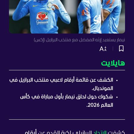
نيمار يستعيد إرثه المفضل مع منتخب البرازيل (إكس)
هايلايت
الكشف عن قائمة أرقام لاعبي منتخب البرازيل في
المونديال.
شكوك حول لحاق نيمار بأول مباراة في كأس
العالم 2026.
كشفت
الاتحاد
البرازيلي لكرة القدم عن
أرقام