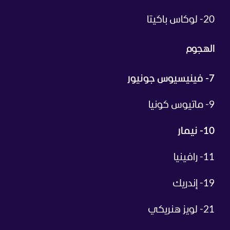
20- لوكاس باكيتا
الهجوم
7- فينيسيوس جونيور
9- ماتيوس كونيا
10- نيمار
11- رافينيا
19- إندريك
21- لويز هنريكي