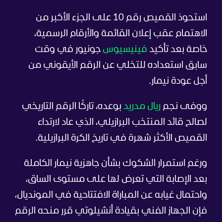
استحوذ القميص رقم 10 على الجزء الأكبر من
الاهتمام عقب إعلان القائمة والأرقام الرسمية،
خاصة بعد تأكيد
فينيسيوس
جونيور في وقت
سابق استعداده للتخلي عن الرقم الأيقوني من
أجل عودة نيمار.
ووفى نجم
ريال مدريد
بوعده، تاركًا الرقم التاريخي
لصالح قائد المنتخب البرازيلي، الذي عاد لارتداء
القميص الأكثر شهرة في تاريخ الكرة البرازيلية.
ورغم استمرار الشكوك بشأن جاهزية نيمار الكاملة
بعد الإصابة التي تعرض لها على مستوى الساق،
واحتمال غيابه عن المباراة الافتتاحية في المونديال،
فإن الجهاز الفني بقيادة أنشيلوتي قرر منحه الرقم