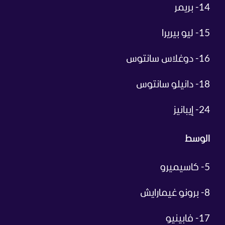
14- بريمر
15- ليو بيريرا
16- دوغلاس سانتوس
18- دانيلو سانتوس
24- إيبانيز
الوسط
5- كاسيميرو
8- برونو غيمارايش
17- فابينيو