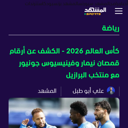
أخبار
برامج
المشهد سبورتس
المشهد بزنس
بودكاست
ترندات
رياضة
كأس العالم 2026 - الكشف عن أرقام
قمصان نيمار وفينيسيوس جونيور
مع منتخب البرازيل
علي أبو طبل
المشهد