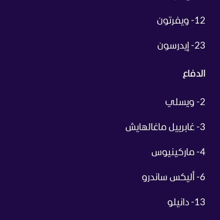
12- ويفرتون
23- إيدرسون
الدفاع
2- ويسلي
3- غابرييل ماغالهايش
4- ماركينيوس
6- أليكس ساندرو
13- دانيلو