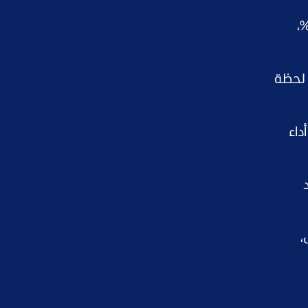
لات في التوقعات على لبنان والعراق، إذ خفض البنك توقعاته للبنان 6%، وللعراق 5.1%،
 لحظة
 والتنمية بمعدل 3.4%، وهو أداء
، ما يزيد
،