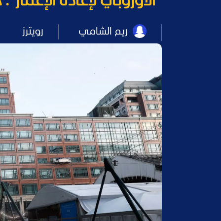
"الأوروبي لإعادة الإعمار": حرب إير
ريم الشامي
رويترز