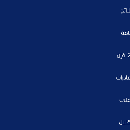
ناتج
اقة
رغم أن ارتفاعات أسعار الطاقة هذا العام لا تزال أقل من القفزة التي أعقبت غزو روسيا لأوكرانيا في 2022، فإن
صادرات
 على
قليل