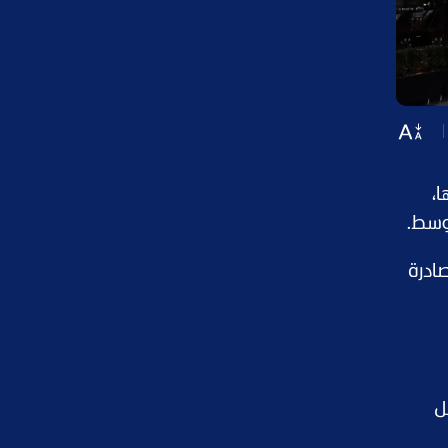
ا،
وسط.
0.% عن توقعاته الصادرة
ل