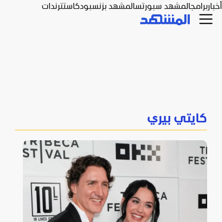
أخبار
برامج
المشهد سبورتس
المشهد بزنس
بودكاست
ترندات
كايتي بيري