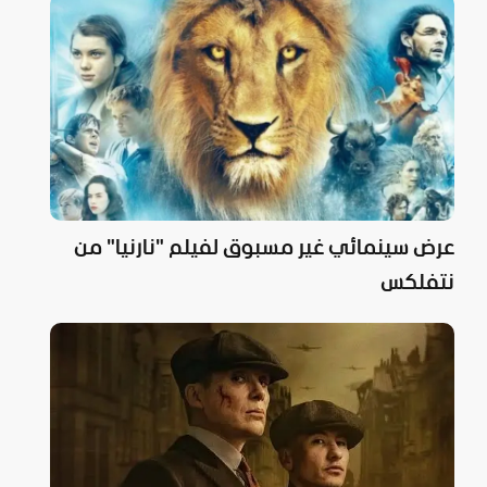
عرض سينمائي غير مسبوق لفيلم "نارنيا" من
نتفلكس