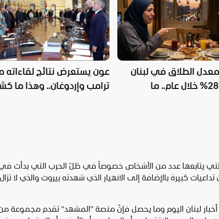
معدل الطلاق في لبنان
عون يستعرض نتائج لقاءاته م
بنسبة 28% خلال عام.. ما
ترامب وإردوغان.. وهذا ما ك
؟
عن مفاوضات روما
عها من تداعيات كبيرة بالإضافة إلى الانهيار الذي شهدته بيروت والذي لا تزال 
ة أخبار لبنان اليوم وما يحصل فإنّ منصة "المشهد" تقدم مجموعة من ا