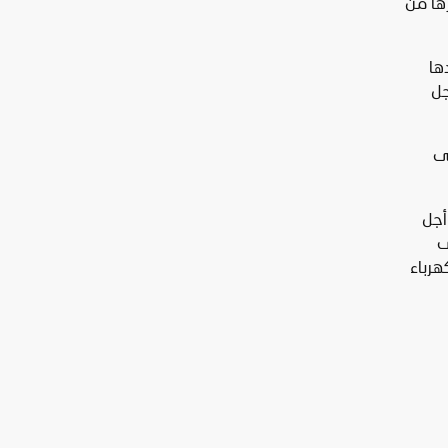
ها من
ها
جل
لى
أجل
ى
هرباء