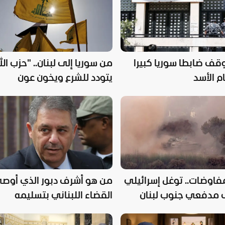
وقف ضابطا سوريا كبيرا
من سوريا إلى لبنان.. "حزب الل
م الأسد
يتودد للشرع ويخون عون
مفاوضات.. توغل إسرائيلي
من هو أشرف دبور الذي أوص
مدفعي جنوب لبنان
القضاء اللبناني بتسليمه
للسلطات الفلسطينية؟