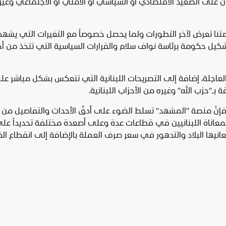
ان على الصعيد الاقتصادي أو السياسي أو الأمني أو الاجتماعي وغير
نصتنا تعرض لآخر التطورات ولما يحصل خصوصاً مع التغيرات التي يشهد
كيل حكومة برئاسة نواف سلام والقرارات السياسية التي تتخذ من أ
لعاجلة، إضافة إلى التصريحات اللبنانية التي تنعكس بشكل مباشر ع
 بـ"حزب الله" وغيره من الأحزاب اللبنانية.
عة فإنّ منصة "المشهد" تسلط الضوء على أدقّ الأحداث والتفاصيل من 
عاناة اللبنانيين في قطاعات عدة وعلى أصعدة مختلفة تحديداً عل
يها البلاد والتدهور في سعر صرف العملة بالإضافة إلى انقطاع الك