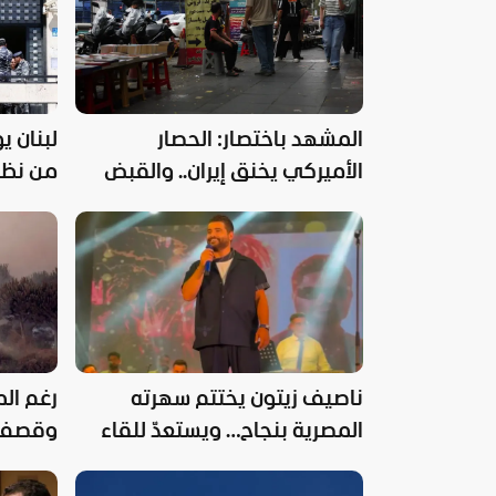
المشهد باختصار: الحصار
لبنان ي
الأميركي يخنق إيران.. والقبض
من نظا
على ضابط سوري في لبنان
ناصيف زيتون يختتم سهرته
رغم ال
المصرية بنجاح… ويستعدّ للقاء
وقصف 
جمهوره في فقرا