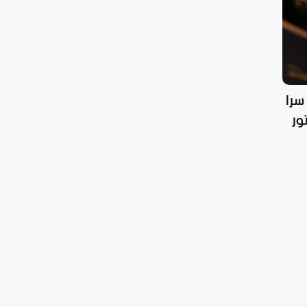
سرا
ور