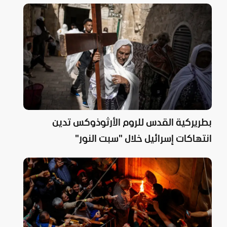
بطريركية القدس للروم الأرثوذوكس تدين
انتهاكات إسرائيل خلال "سبت النور"