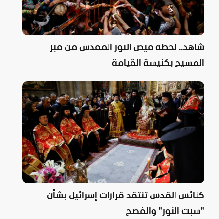
شاهد.. لحظة فيض النور المقدس من قبر
المسيح بكنيسة القيامة
كنائس القدس تنتقد قرارات إسرائيل بشأن
"سبت النور" والفصح