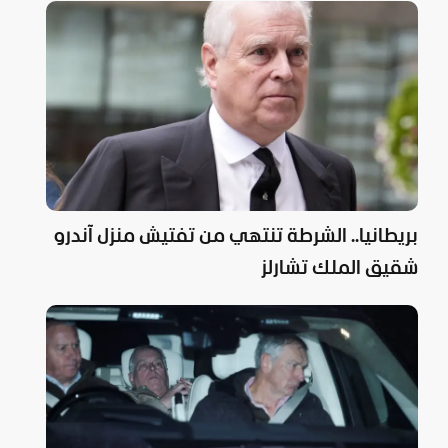
بريطانيا.. الشرطة تنتهي من تفتيش منزل آندرو
شقيق الملك تشارلز