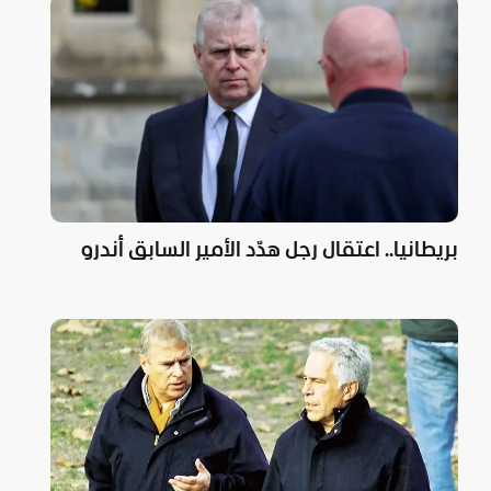
بريطانيا.. اعتقال رجل هدّد الأمير السابق أندرو