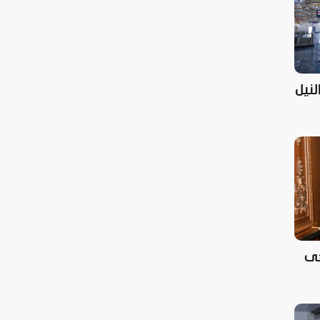
نيل
هى