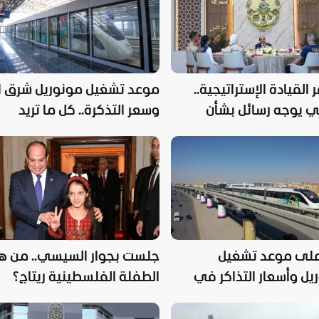
القيادة الإستراتيجية..
موعد تشغيل مونوريل شرق ال
 يوجه رسائل بشأن
وسعر التذكرة.. كل ما تريد
 الراهنة
معرفته عن المشروع الجديد
لى موعد تشغيل
جلست بجوار السيسي.. من 
يل وأسعار التذاكر في
الطفلة الفلسطينية ريتاج؟