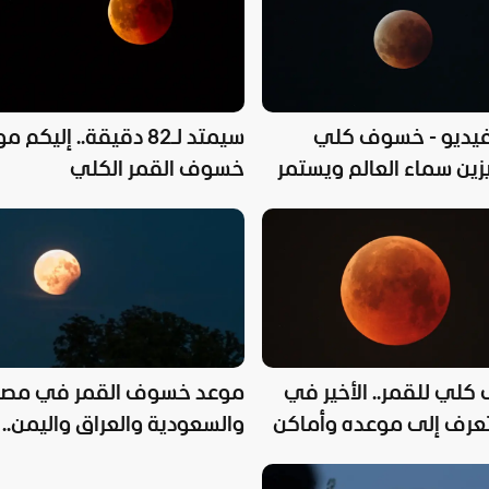
يديو - خسوف كلي
سيمتد لـ82 دقيقة.. إليكم 
زين سماء العالم ويستمر
خسوف القمر الكلي
تصف الليل
لي للقمر.. الأخير في
موعد خسوف القمر في مصر
20 تعرف إلى موعده وأماكن
والسعودية والعراق واليمن..
تواريخ مهمة