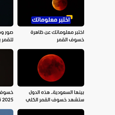
اختبر معلوماتك عن ظاهرة
صور وف
خسوف القمر
للقمر ي
حتى من
بينها السعودية.. هذه الدول
خسوف ك
ستشهد خسوف القمر الكلي
25
حدوثه