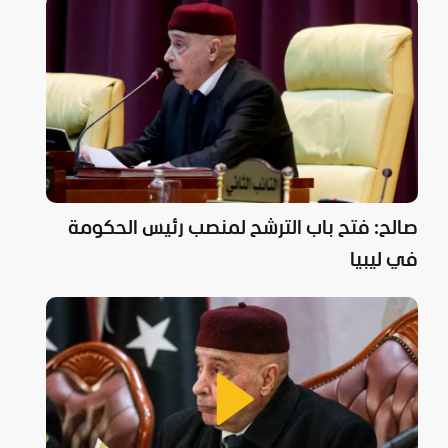
صالح: فتح باب الترشح لمنصب رئيس الحكومة
في ليبيا