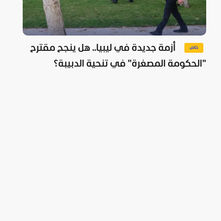
أزمة جديدة في ليبيا.. هل ينجح مقترح
"الحكومة المصغرة" في تنحية الدبيبة؟