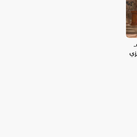
..
زي