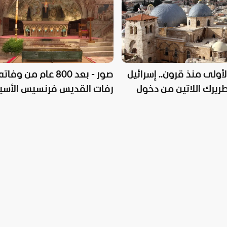
لأولى منذ قرون.. إسرائيل
صور - بعد 800 عام من وفاته
ريرك اللاتين من دخول
رفات القديس فرنسيس الأسي
القيامة
يُعرض لأول مرة