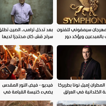
مهرجان سيمفوني للفنون
بعد تدخل ترامب.. الصين تطل
بالمبدعين ويؤكد دور
سراح قسّ كان محتجزا لديها
ي نشر قيم السلام
المطران إميل نونا بطريركا
فيديو - فيض النور المقدس
 الكلدانية في العراق
يضيء كنيسة القيامة في
القدس