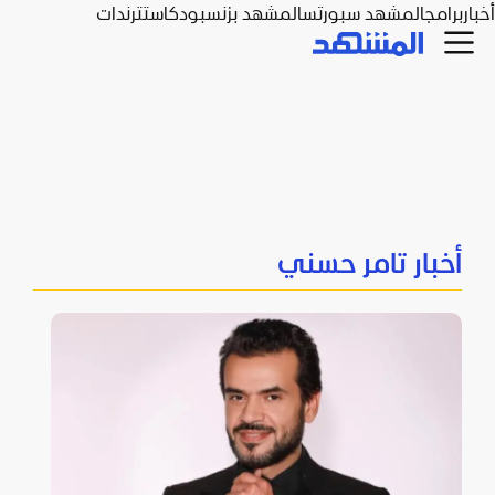
أخبار
برامج
المشهد سبورتس
المشهد بزنس
بودكاست
ترندات
أخبار تامر حسني