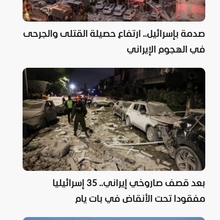
صدمة بإسرائيل.. ارتفاع حصيلة القتلى والجرحى
في الهجوم الإيراني
بعد قصف صاروخي إيراني.. 35 إسرائيليا
مفقودا تحت الأنقاض في بات يام