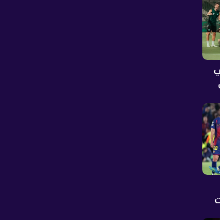
ي
لة
وات