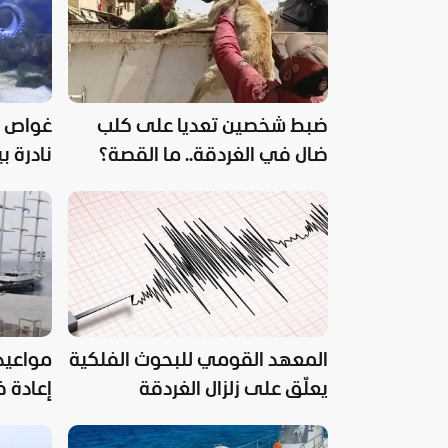
ضبط شخصين تعديا على كلب
غواص 
ضال في الغردقة.. ما القصة؟
نادرة 
البحر ال
المعهد القومي للبحوث الفلكية
مواعيد 
يعلّق على زلزال الغردقة
إعادة ف
الملاحة