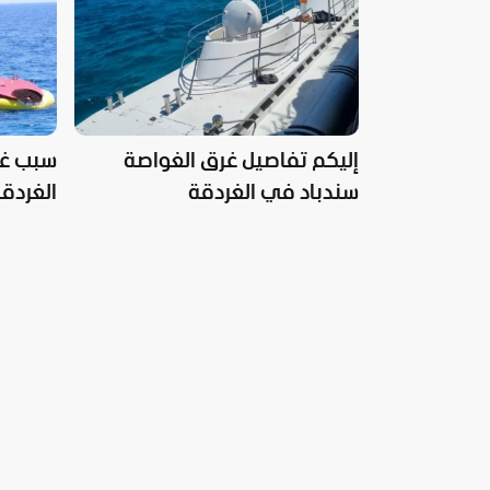
إليكم تفاصيل غرق الغواصة
سبب غر
سندباد في الغردقة
الغردقة