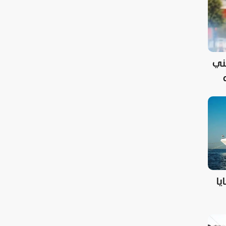
ني
يا