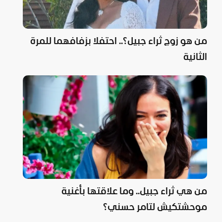
من هو زوج ثراء جبيل؟.. احتفلا بزفافهما للمرة
الثانية
من هي ثراء جبيل.. وما علاقتها بأغنية
موحشتكيش لتامر حسني؟