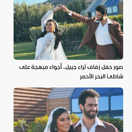
صور حفل زفاف ثراء جبيل.. أجواء مبهجة على
شاطئ البحر الأحمر