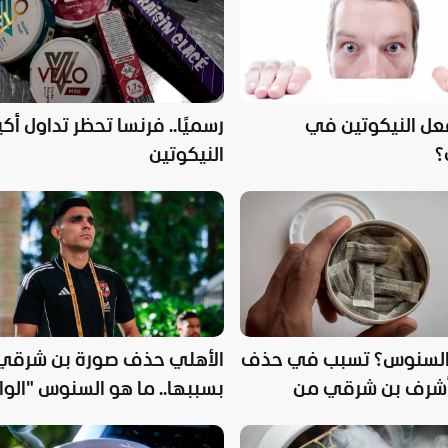
فعل النيكوتين في
رسميًا.. فرنسا تحظر تداول أك
؟
النيكوتين
السنوس؟ تسبب في حذف
الأهلي حذف صورة بن شرقي
شرف بن شرقي من
بسببها.. ما هو السنوس "الوا
النادي الأهلي
فوكس"؟