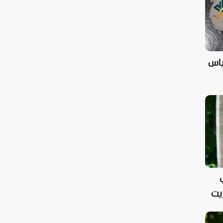
ياس
يت