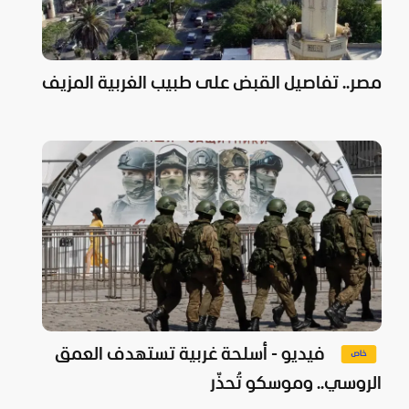
مصر.. تفاصيل القبض على طبيب الغربية المزيف
فيديو - أسلحة غربية تستهدف العمق
الروسي.. وموسكو تُحذّر