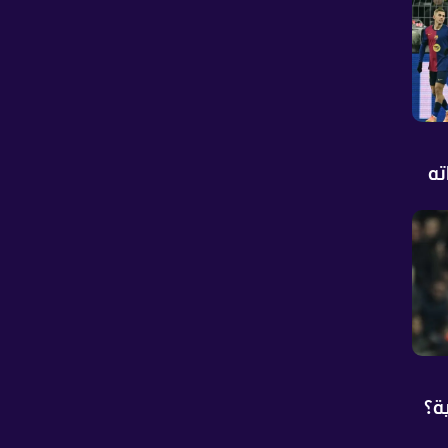
ته
ة؟