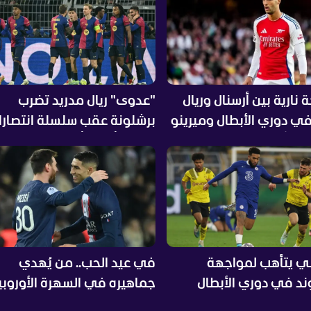
نارية بين أرسنال وريال
"عدوى" ريال مدريد تضرب
في دوري الأبطال وميرينو
برشلونة عقب سلسلة انتصارا
ذيراً
بدوري أبطال أوروبا
 يتأهب لمواجهة
في عيد الحب.. من يُهدي
ند في دوري الأبطال
جماهيره في السهرة الأوروبي