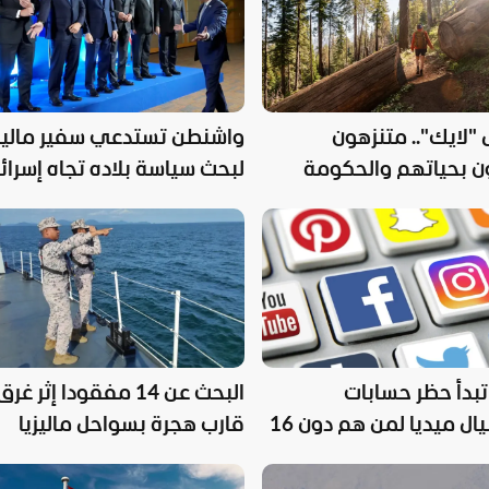
"لايك".. متنزهون
واشنطن تستدعي سفير ماليزي
ن بحياتهم والحكومة
لبحث سياسة بلاده تجاه إسرائ
ية تتدخل
 تبدأ حظر حسابات
البحث عن 14 مفقودا إثر غرق
السوشيال ميديا لمن هم دون 16
قارب هجرة بسواحل ماليزيا