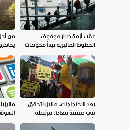
عقب أزمة طيار موقوف..
من أجل 
الخطوط الماليزية تبدأ فحوصات
يخاطرو
مخدرات إلزامية
الماليز
بعد الاحتجاجات.. ماليزيا تحقق
ماليزيا
في صفقة معادن مرتبطة
بأسلحة إسرائيلية
عاما