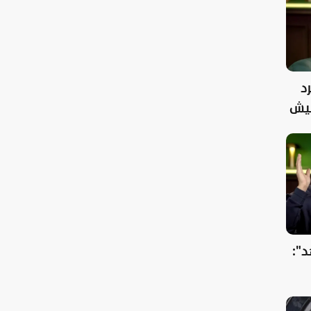
د
فيش
":