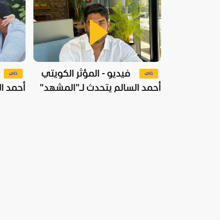
فيديو - المؤثر الكويتي
أحمد السالم يتحدث لـ"المشهد"
أحمد ا
عن زواجه وانفصاله
وابنته 