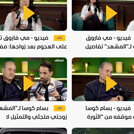
فيديو - مي فاروق
فيديو - مي فاروق تر
ـ"المشهد" تفاصيل
على الهجوم بعد زواجها: م
عن حياتها
حد يعرف يكسر فرحتي
فيديو - بسام كوسا
بسام كوسا لـ"المشهد
وقفه من "الثورة
زوجتي ملجئي والتمثيل لا
" وعلاقته بالأسد
يناسبني