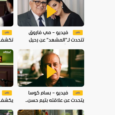
فيديو – مي فاروق
تتحدث لـ"المشهد" عن رحيل
تكشف ل
والدها وتأثيره عليها
جديدة 
فيديو – بسام كوسا
يتحدث عن علاقته بتيم حسن..
يكشف م
ويرد على مازن الناطور
السورية