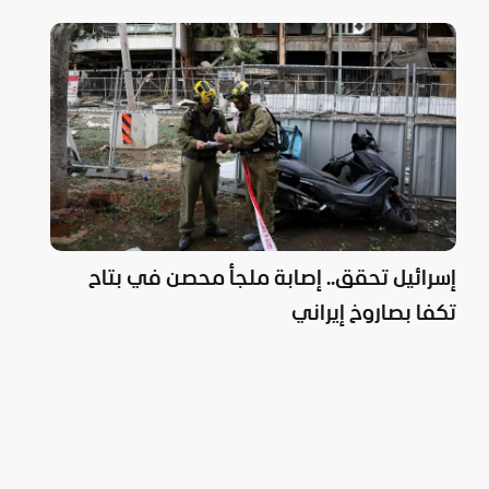
إسرائيل تحقق.. إصابة ملجأ محصن في بتاح
تكفا بصاروخ إيراني