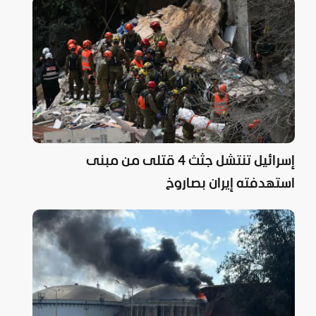
إسرائيل تنتشل جثث 4 قتلى من مبنى
استهدفته إيران بصاروخ