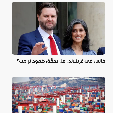
فانس في غرينلاند.. هل يحقّق طموح ترامب؟