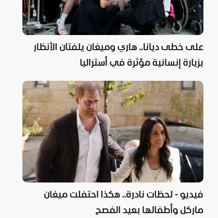
على خطى ديانا.. هاري وميغان يلفتان الأنظار
بزيارة إنسانية مؤثرة في أستراليا
فيديو - لحظات نادرة.. هكذا احتفلت ميغان
ماركل وأطفالها بعيد الفصح