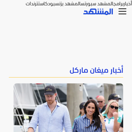
أخبار
برامج
المشهد سبورتس
المشهد بزنس
بودكاست
ترندات
أخبار ميغان ماركل