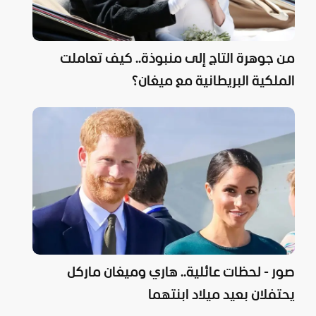
من جوهرة التاج إلى منبوذة.. كيف تعاملت
الملكية البريطانية مع ميغان؟
صور - لحظات عائلية.. هاري وميغان ماركل
يحتفلان بعيد ميلاد ابنتهما