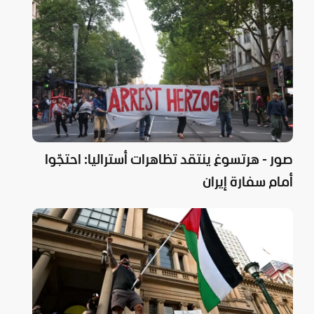
صور - هرتسوغ ينتقد تظاهرات أستراليا: احتجّوا
أمام سفارة إيران