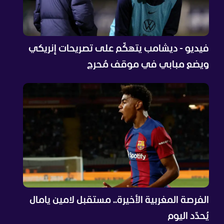
فيديو - ديشامب يتهكّم على تصريحات إنريكي
ويضع مبابي في موقف مُحرج
الفرصة المغربية الأخيرة.. مستقبل لامين يامال
يُحدّد اليوم